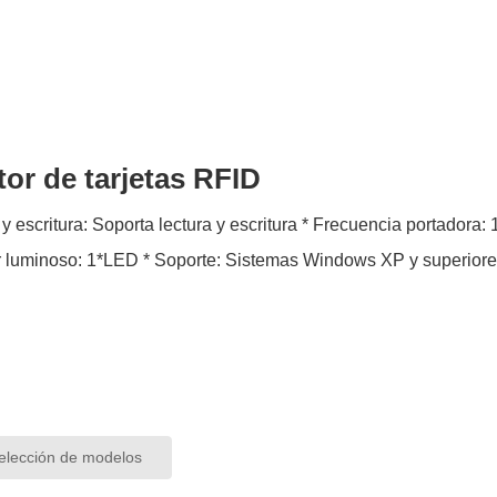
tor de tarjetas RFID
oporta lectura y escritura * Frecuencia portadora: 13.56MHZ * Estándar de radiofrecuencia: ISO15693 *
Indicador luminoso: 1*LED * Soporte: Sistemas Windows XP y s
lección de modelos