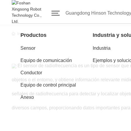
Guangdong Hinson Technology 
Inicio
Productos
Industria y sol
Sensor
Industria
Equipo de comunicación
Ejemplos y soluci
El sensor de radiofrecuencia es un tipo de sensor que u
Conductor
objetos o el entorno, y obtiene información relevante midi
Equipo de control principal
señales de radiofrecuencia para detectar y localizar obje
Anexo
diversos campos, proporcionando datos importantes para