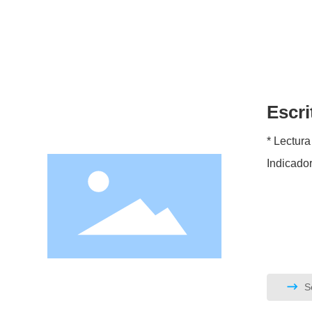
Escri
* Lectura y escritura: S
Se