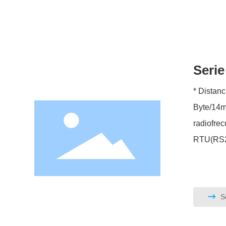
Seri
* Distancia de le
Byte/14ms * Velocidad permitida de movimiento de la etiqueta: ≤3m/s * Frecuencia portadora: 13
radiofrecuencia: ISO15693 * Detección 
RTU(RS2
Se