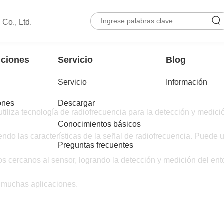
Co., Ltd.
uciones
Servicio
Blog
Servicio
Información
ones
Descargar
tiliza tecnología de radiofrecuencia para la detección y medició
Conocimientos básicos
endo las características de la señal de radiofrecuencia. Puede u
Preguntas frecuentes
tos cercanos al sensor, logrando la detección y medición del en
 muchas aplicaciones.