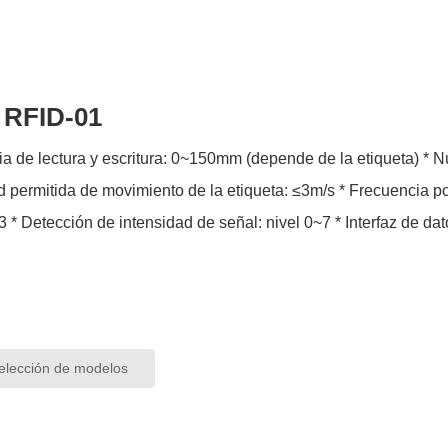
 RFID-01
ectura y escritura: 0~150mm (depende de la etiqueta) * Número de bytes de lectura y escritura: 4Byte/8Byte *
 de movimiento de la etiqueta: ≤3m/s * Frecuencia portadora: 13.56MHZ * Estándar de radiofrecuencia:
ISO15693 * Detección de in
lección de modelos