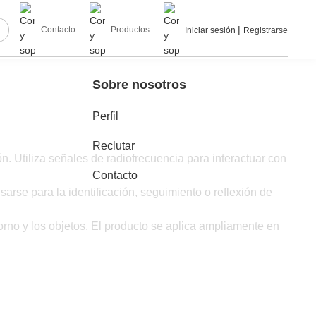
|
Contacto
Productos
Iniciar sesión
Registrarse
Sobre nosotros
Perfil
Reclutar
n. Utiliza señales de radiofrecuencia para interactuar con
Contacto
sarse para la identificación, seguimiento o reflexión de
torno y los objetos. El producto se aplica ampliamente en