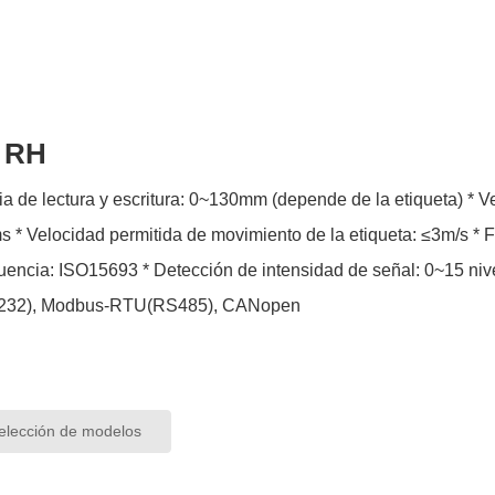
e RH
ctura y escritura: 0~130mm (depende de la etiqueta) * Velocidad de lectura y escritura: lectura 4Byte/7ms, escritura
.56MHZ * Estándar de
de intensidad de señal: 0~15 niveles * Interfaz de datos: Modbus-TCP, Modbus-
32), Modbus-RTU(RS485), CANopen
lección de modelos