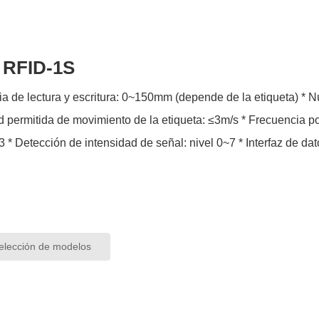
e RFID-1S
ectura y escritura: 0~150mm (depende de la etiqueta) * Número de bytes de lectura y escritura: 4Byte/8Byte *
 de movimiento de la etiqueta: ≤3m/s * Frecuencia portadora: 13.56MHZ * Estándar de radiofrecuencia:
ISO15693 * Detección de in
lección de modelos